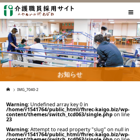
お知らせ
IMG_7040-2
Warning
: Undefined array key 0 in
/home/r1541764/public_html/fhrec-kaigo.biz/wp-
content/themes/switch_tcd063/single.php
on line
23
Warning
: Attempt to read property "slug" on null in
/home/r1541764/public_html/fhrec-kaigo.biz/wp-
content/themes/switch_tcd063/single.php
on line