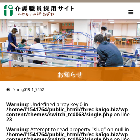
お知らせ
img019-1_7452
Warning
: Undefined array key 0 in
/home/r1541764/public_html/fhrec-kaigo.biz/wp-
content/themes/switch_tcd063/single.php
on line
23
Warning
: Attempt to read property "slug" on null in
/home/r1541764/public_html/fhrec-kaigo.biz/wp-
content/themes/switch_tcd063/single.php
on line