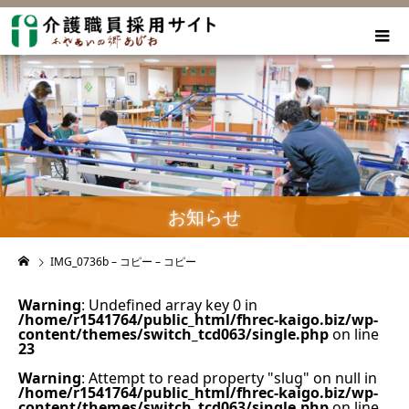
お知らせ
IMG_0736b – コピー – コピー
Warning
: Undefined array key 0 in
/home/r1541764/public_html/fhrec-kaigo.biz/wp-
content/themes/switch_tcd063/single.php
on line
23
Warning
: Attempt to read property "slug" on null in
/home/r1541764/public_html/fhrec-kaigo.biz/wp-
content/themes/switch_tcd063/single.php
on line